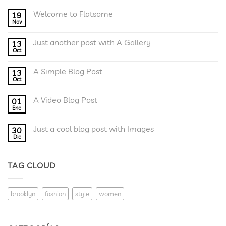
Welcome to Flatsome
19
Nov
No
hay
comentarios
Just another post with A Gallery
13
en
Welcome
Oct
No
to
hay
Flatsome
comentarios
A Simple Blog Post
13
en
Just
Oct
No
another
hay
post
comentarios
with
A Video Blog Post
01
en
A
A
Ene
No
Gallery
Simple
hay
Blog
comentarios
Post
Just a cool blog post with Images
30
en
A
Dic
No
Video
hay
Blog
comentarios
Post
en
TAG CLOUD
Just
a
cool
blog
post
brooklyn
fashion
style
women
with
Images