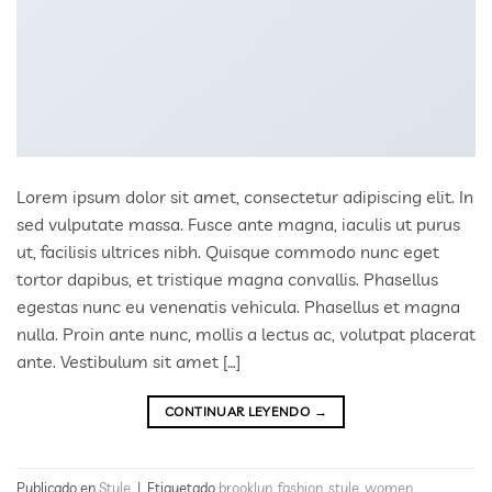
Lorem ipsum dolor sit amet, consectetur adipiscing elit. In
sed vulputate massa. Fusce ante magna, iaculis ut purus
ut, facilisis ultrices nibh. Quisque commodo nunc eget
tortor dapibus, et tristique magna convallis. Phasellus
egestas nunc eu venenatis vehicula. Phasellus et magna
nulla. Proin ante nunc, mollis a lectus ac, volutpat placerat
ante. Vestibulum sit amet […]
CONTINUAR LEYENDO
→
Publicado en
Style
|
Etiquetado
brooklyn
,
fashion
,
style
,
women