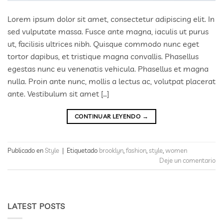
Lorem ipsum dolor sit amet, consectetur adipiscing elit. In
sed vulputate massa. Fusce ante magna, iaculis ut purus
ut, facilisis ultrices nibh. Quisque commodo nunc eget
tortor dapibus, et tristique magna convallis. Phasellus
egestas nunc eu venenatis vehicula. Phasellus et magna
nulla. Proin ante nunc, mollis a lectus ac, volutpat placerat
ante. Vestibulum sit amet […]
CONTINUAR LEYENDO
→
Publicado en
Style
|
Etiquetado
brooklyn
,
fashion
,
style
,
women
Deje un comentario
LATEST POSTS