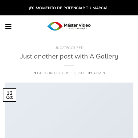
Saltar
¡ES MOMENTO DE POTENCIAR TU MARCA! .
al
contenido
UNCATEGORIZED
Just another post with A Gallery
POSTED ON
OCTUBRE 13, 2015
BY
ADMIN
13
Oct