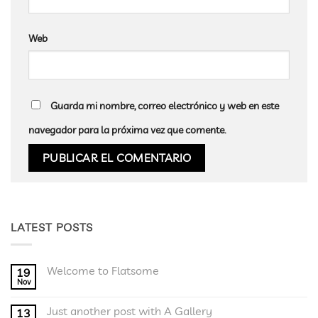
Web
Guarda mi nombre, correo electrónico y web en este
navegador para la próxima vez que comente.
LATEST POSTS
Welcome to Flatsome
19
Nov
No
hay
comentarios
Just another post with A Gallery
13
en