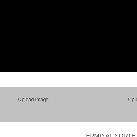
Upload Image...
Upl
TERMINAL NORTE