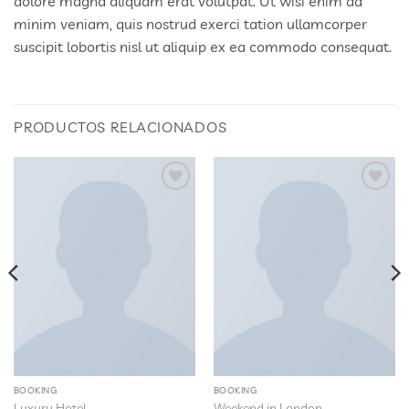
dolore magna aliquam erat volutpat. Ut wisi enim ad
minim veniam, quis nostrud exerci tation ullamcorper
suscipit lobortis nisl ut aliquip ex ea commodo consequat.
PRODUCTOS RELACIONADOS
Añadir
Añadir
a la
a la
lista
lista
de
de
deseos
deseos
BOOKING
BOOKING
Luxury Hotel
Weekend in London