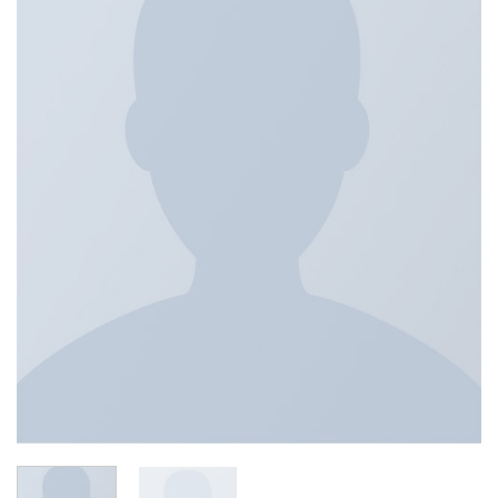
de
deseos