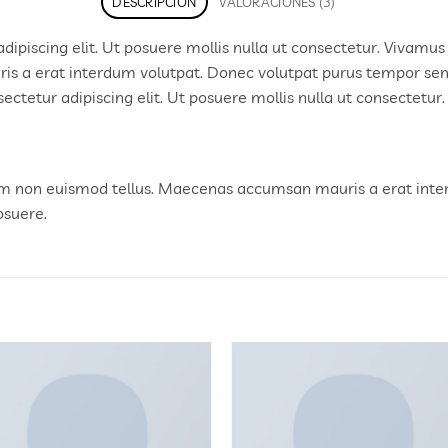
DESCRIPCIÓN
VALORACIONES (3)
dipiscing elit. Ut posuere mollis nulla ut consectetur. Vivamus
s a erat interdum volutpat. Donec volutpat purus tempor sem 
ctetur adipiscing elit. Ut posuere mollis nulla ut consectetur.
iam non euismod tellus. Maecenas accumsan mauris a erat inte
osuere.
Añadir
Aña
a la
a 
lista
lis
de
d