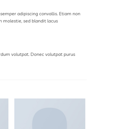
 semper adipiscing convallis. Etiam non
molestie, sed blandit lacus
rdum volutpat. Donec volutpat purus
dir
Añadir
la
a la
ta
lista
e
de