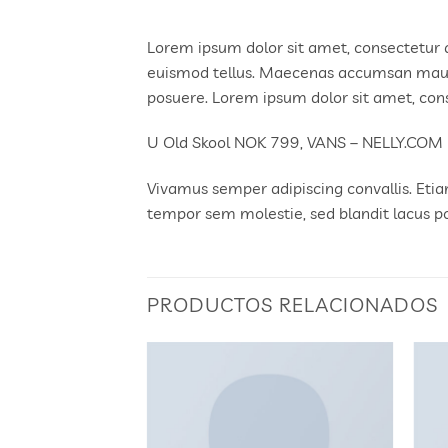
Lorem ipsum dolor sit amet, consectetur a
euismod tellus. Maecenas accumsan mauri
posuere. Lorem ipsum dolor sit amet, conse
U Old Skool NOK 799, VANS – NELLY.COM
Vivamus semper adipiscing convallis. Et
tempor sem molestie, sed blandit lacus p
PRODUCTOS RELACIONADOS
Añadir
Añadir
a la
a la
lista
lista
de
de