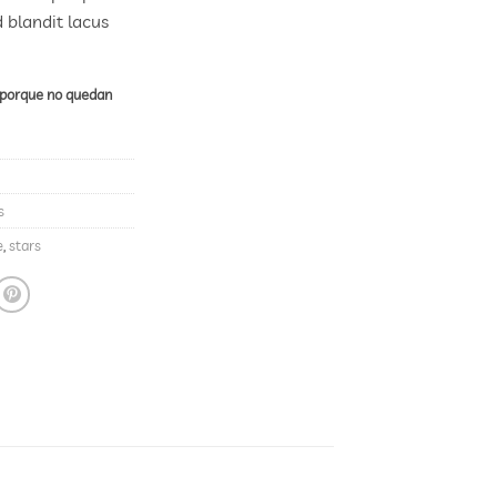
 blandit lacus
e porque no quedan
s
e
,
stars