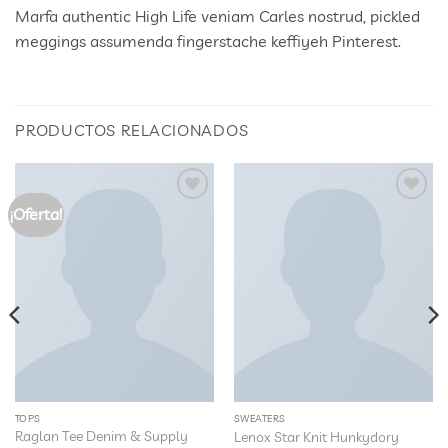
Marfa authentic High Life veniam Carles nostrud, pickled
meggings assumenda fingerstache keffiyeh Pinterest.
PRODUCTOS RELACIONADOS
¡Oferta!
Añadir
Añadir
a la
a la
lista
lista
de
de
deseos
deseos
TOPS
SWEATERS
Raglan Tee Denim & Supply
Lenox Star Knit Hunkydory