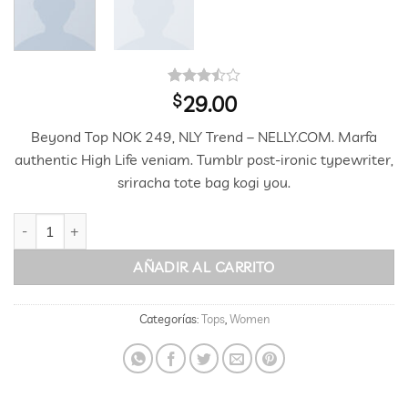
Valorado
4
$
29.00
con
3.5
de 5 en
Beyond Top NOK 249, NLY Trend – NELLY.COM. Marfa
base a
valoraciones
authentic High Life veniam. Tumblr post-ironic typewriter,
de
sriracha tote bag kogi you.
clientes
Beyond Top NLY Trend cantidad
AÑADIR AL CARRITO
Categorías:
Tops
,
Women