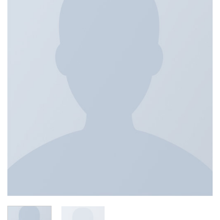
de
deseos