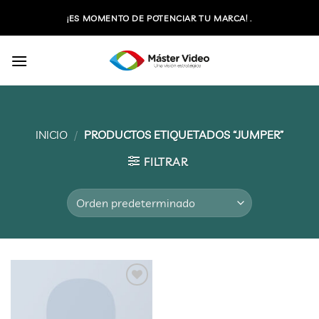
Saltar
¡ES MOMENTO DE POTENCIAR TU MARCA! .
al
contenido
INICIO
/
PRODUCTOS ETIQUETADOS “JUMPER”
FILTRAR
Añadir
a la
lista