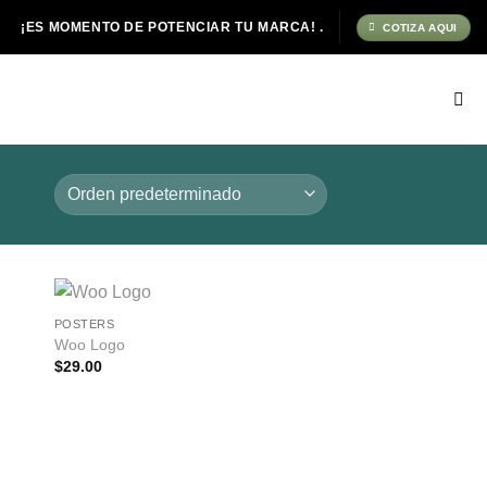
¡ES MOMENTO DE POTENCIAR TU MARCA! .
COTIZA AQUI
POSTERS
dir
Añadir
Woo Logo
a
a la
$
29.00
 de
lista de
eos
deseos